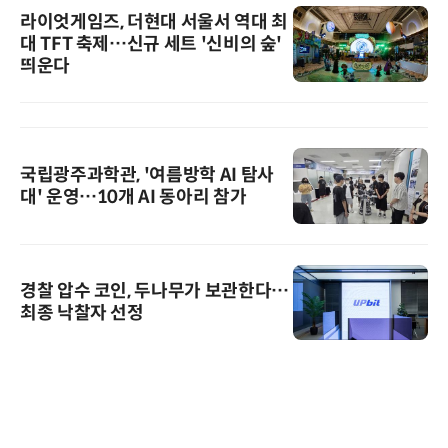
라이엇게임즈, 더현대 서울서 역대 최
대 TFT 축제…신규 세트 '신비의 숲'
띄운다
국립광주과학관, '여름방학 AI 탐사
대' 운영…10개 AI 동아리 참가
경찰 압수 코인, 두나무가 보관한다…
최종 낙찰자 선정