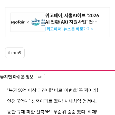
위고페어, 서울AI허브 '2026
AI 전환(AX) 지원사업' 컨소
시엄 선정
[위고페어] 뉴스룸 바로가기>
rpm9
놓치면 아쉬운 정보
AD