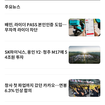
주요뉴스
배민, 라이더 PASS 본인인증 도입…
무자격 라이더 차단
SK하이닉스, 용인 Y2·청주 M17에 5
4조원 투자
창사 첫 파업까지 갔던 카카오…연봉
6.3% 인상 합의