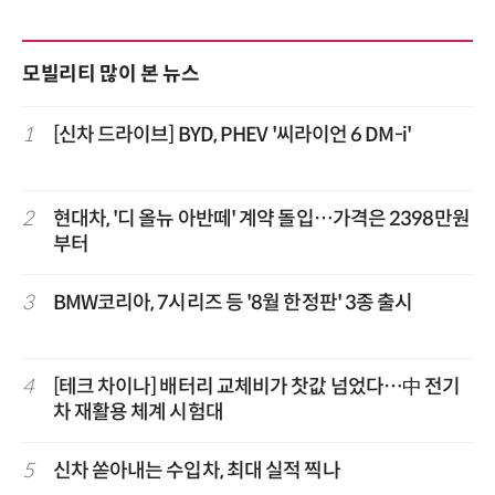
모빌리티 많이 본 뉴스
1
[신차 드라이브] BYD, PHEV '씨라이언 6 DM-i'
2
현대차, '디 올뉴 아반떼' 계약 돌입…가격은 2398만원
부터
3
BMW코리아, 7시리즈 등 '8월 한정판' 3종 출시
4
[테크 차이나] 배터리 교체비가 찻값 넘었다…中 전기
차 재활용 체계 시험대
5
신차 쏟아내는 수입차, 최대 실적 찍나