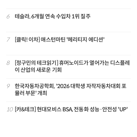
6
테슬라, 6개월 연속 수입차 1위 질주
7
[클릭! 이차] 애스턴마틴 '헤리티지 에디션'
8
[정구민의 테크읽기] 휴머노이드가 열어가는 디스플레
이 산업의 새로운 기회
9
한국자동차공학회, '2026 대학생 자작자동차대회 포
뮬러 부문' 개최
10
[카&테크] 현대모비스 BSA, 전동화 성능·안전성 'UP'