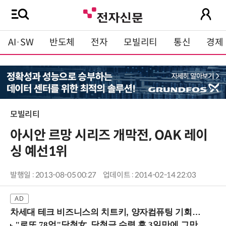
AI·SW
반도체
전자
모빌리티
통신
경제
모빌리티
아시안 르망 시리즈 개막전, OAK 레이
싱 예선1위
발행일 : 2013-08-05 00:27
업데이트 : 2014-02-14 22:03
차세대 테크 비즈니스의 치트키, 양자컴퓨팅 기회를 선점하라! (8/28 강남역)