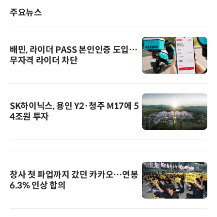
주요뉴스
배민, 라이더 PASS 본인인증 도입…
무자격 라이더 차단
SK하이닉스, 용인 Y2·청주 M17에 5
4조원 투자
창사 첫 파업까지 갔던 카카오…연봉
6.3% 인상 합의