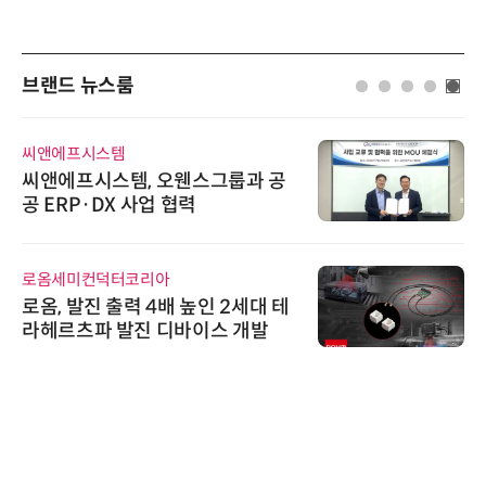
브랜드 뉴스룸
씨앤에프시스템
에이
씨앤에프시스템, 오웬스그룹과 공
시놀
공 ERP·DX 사업 협력
상 
트
로옴세미컨덕터코리아
노보
로옴, 발진 출력 4배 높인 2세대 테
노보
라헤르츠파 발진 디바이스 개발
난제
기
다래
다래
02
스 