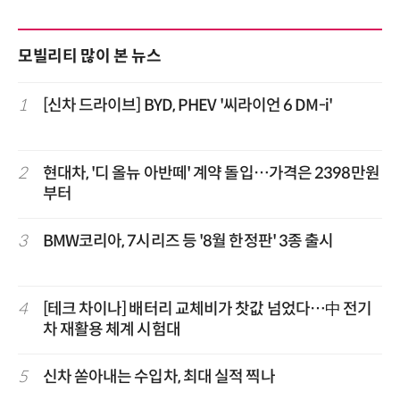
모빌리티 많이 본 뉴스
1
[신차 드라이브] BYD, PHEV '씨라이언 6 DM-i'
2
현대차, '디 올뉴 아반떼' 계약 돌입…가격은 2398만원
부터
3
BMW코리아, 7시리즈 등 '8월 한정판' 3종 출시
4
[테크 차이나] 배터리 교체비가 찻값 넘었다…中 전기
차 재활용 체계 시험대
5
신차 쏟아내는 수입차, 최대 실적 찍나