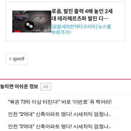
로옴, 발진 출력 4배 높인 2세
대 테라헤르츠파 발진 디바이
스 개발
[로옴세미컨덕터코리아] 뉴스룸
바로가기>
rpm9
놓치면 아쉬운 정보
AD