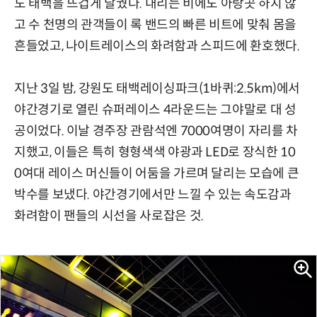
도 태백을 뜨겁게 달궜다. 내리는 비에도 아랑곳 하지 않
고 수 천명의 관객들이 록 밴드의 빠른 비트에 맞춰 몸을
흔들었고, 나이트레이스의 화려함과 스피드에 환호했다.
지난 3일 밤, 강원도 태백레이싱파크(1바퀴:2.5km)에서
야간경기로 열린 슈퍼레이스 4라운드는 그야말로 대 성
공이었다. 이날 경주장 관람석엔 7000여명이 자리를 차
지했고, 이들은 특히 형형색색 야광과 LED로 장식한 10
0여대 레이스 머신들이 어둠을 가르며 달리는 모습에 큰
박수를 보냈다. 야간경기에서만 느낄 수 있는 속도감과
화려함이 팬들의 시선을 사로잡은 것.