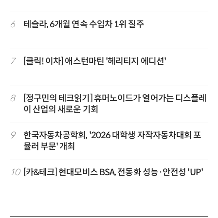
6
테슬라, 6개월 연속 수입차 1위 질주
7
[클릭! 이차] 애스턴마틴 '헤리티지 에디션'
8
[정구민의 테크읽기] 휴머노이드가 열어가는 디스플레
이 산업의 새로운 기회
9
한국자동차공학회, '2026 대학생 자작자동차대회 포
뮬러 부문' 개최
10
[카&테크] 현대모비스 BSA, 전동화 성능·안전성 'UP'