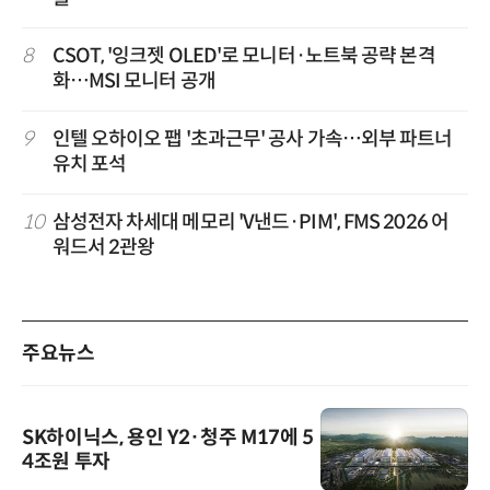
8
CSOT, '잉크젯 OLED'로 모니터·노트북 공략 본격
화…MSI 모니터 공개
9
인텔 오하이오 팹 '초과근무' 공사 가속…외부 파트너
유치 포석
10
삼성전자 차세대 메모리 'V낸드·PIM', FMS 2026 어
워드서 2관왕
주요뉴스
SK하이닉스, 용인 Y2·청주 M17에 5
4조원 투자