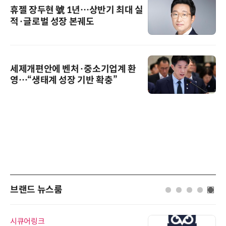
휴젤 장두현 號 1년…상반기 최대 실
적·글로벌 성장 본궤도
세제개편안에 벤처·중소기업계 환
영…“생태계 성장 기반 확충”
브랜드 뉴스룸
시큐어링크