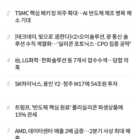
2
TSMC 핵심 패키징 외주 확대…AI 반도체 제조 병목 해
소 기대
3
[테크데이, 빛으로 通한다]<2>오이솔루션, 광 통신 솔
루션 수직 계열화…'실리콘 포토닉스·CPO 집중 공략'
4
檢, LG화학·한화솔루션 등 7개사 압수수색…담합 의
혹
5
SK하이닉스, 용인 Y2·청주 M17에 54조원 투자
6
트럼프, '반도체 핵심 원료' 폴리실리콘 파생상품에
15% 관세
7
AMD, 데이터센터 매출 2배 급증…2분기 사상 최대 매
출