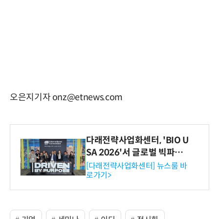
오은지기자 onz@etnews.com
다래전략사업화센터, 'BIO U
SA 2026'서 글로벌 빅파마
와의 비즈니스 미팅 지원…K
[다래전략사업화센터] 뉴스룸 바
로가기>
-바이오 해외 진출 교두보 확
보