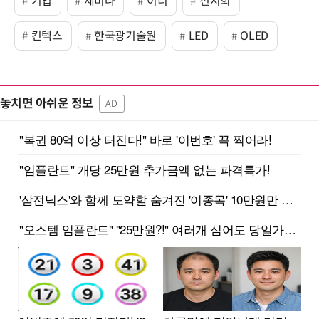
기업
세미나
이디
전시회
킨텍스
한국광기술원
LED
OLED
놓치면 아쉬운 정보
AD