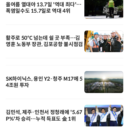
올여름 열대야 13.7일 '역대 최다'…
폭염일수도 15.7일로 역대 4위
활주로 50℃ 넘는데 쉴 곳 부족…김
영훈 노동부 장관, 김포공항 불시점검
SK하이닉스, 용인 Y2·청주 M17에 5
4조원 투자
김민석, 제주·인천서 정청래에 '5.67
P%'차 승리…누적 득표도 金 1위