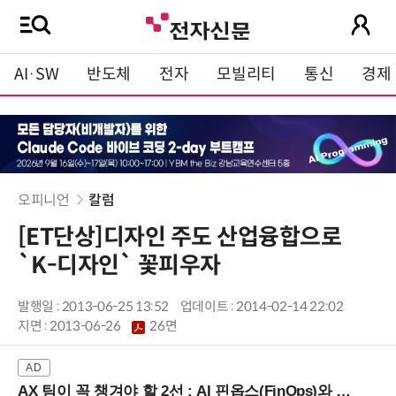
AI·SW
반도체
전자
모빌리티
통신
경제
오피니언
칼럼
[ET단상]디자인 주도 산업융합으로
`K-디자인` 꽃피우자
발행일 : 2013-06-25 13:52
업데이트 : 2014-02-14 22:02
지면 :
2013-06-26
26면
AX 팀이 꼭 챙겨야 할 2선 : AI 핀옵스(FinOps)와 토큰 거버넌스 (8/21 잠실역)