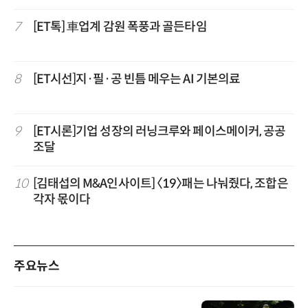
7
[ET톡] 車업계 감원 폭풍과 골든타임
8
[ET시선]지·필·공 빈틈 메우는 AI 기본의료
9
[ET시론]기업 성장의 러닝크루와 페이스메이커, 공공
조달
10
[김태섭의 M&A인사이트] 〈19〉패는 나눠줬다, 조합은
각자 몫이다
주요뉴스