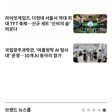
라이엇게임즈, 더현대 서울서 역대 최
대 TFT 축제…신규 세트 '신비의 숲'
띄운다
국립광주과학관, '여름방학 AI 탐사
대' 운영…10개 AI 동아리 참가
브랜드 뉴스룸