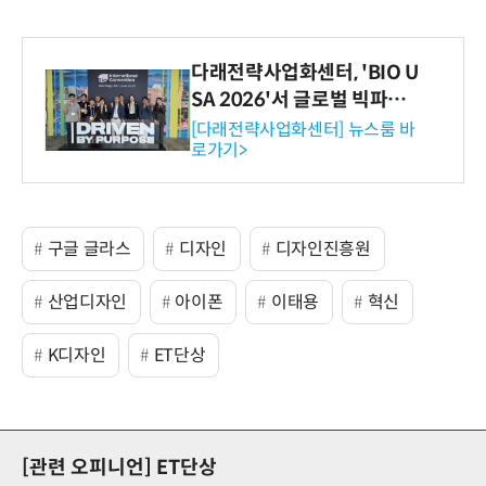
다래전략사업화센터, 'BIO U
SA 2026'서 글로벌 빅파마
와의 비즈니스 미팅 지원…K
[다래전략사업화센터] 뉴스룸 바
로가기>
-바이오 해외 진출 교두보 확
보
구글 글라스
디자인
디자인진흥원
산업디자인
아이폰
이태용
혁신
K디자인
ET단상
[관련 오피니언]
ET단상