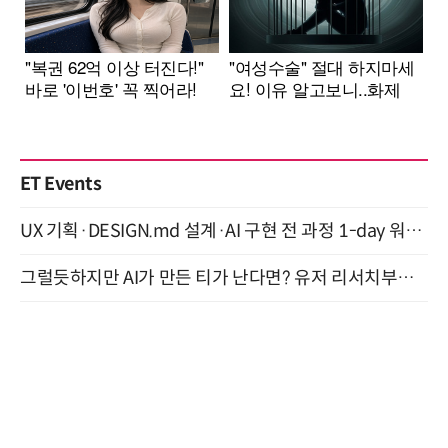
ET Events
UX 기획·DESIGN.md 설계·AI 구현 전 과정 1-day 워크숍 with Claude Code·Codex 9월 15일 개최
그럴듯하지만 AI가 만든 티가 난다면? 유저 리서치부터 배포까지! (9/15)