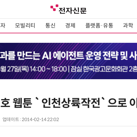
전자
모빌리티
통신
경제
플랫폼·유통
과학
태호 웹툰 `인천상륙작전`으로 
업데이트 : 2014-02-14 22:02