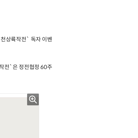
인천상륙작전` 독자 이벤
작전`은 정전협정 60주