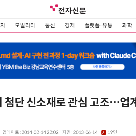
전자
모빌리티
통신
경제
플랫폼·유통
과학
지 첨단 신소재로 관심 고조…업계
업데이트 : 2014-02-14 22:02
지면 :
2013-06-14
19면