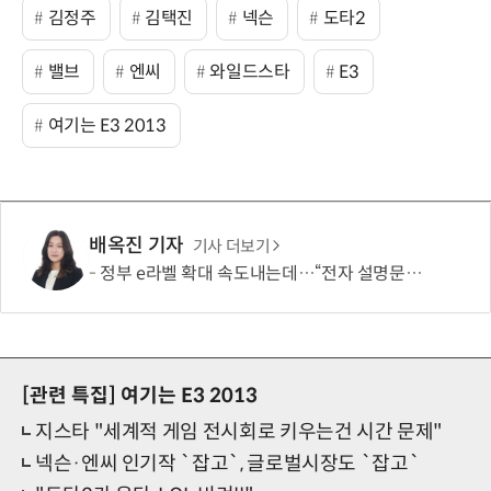
김정주
김택진
넥슨
도타2
밸브
엔씨
와일드스타
E3
여기는 E3 2013
배옥진 기자
기사 더보기
정부 e라벨 확대 속도내는데…“전자 설명문, 종이보다 불편”
[관련 특집]
여기는 E3 2013
지스타 "세계적 게임 전시회로 키우는건 시간 문제"
넥슨·엔씨 인기작 `잡고`, 글로벌시장도 `잡고`