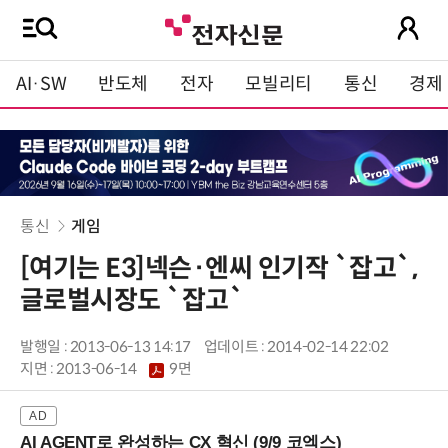
AI·SW
반도체
전자
모빌리티
통신
경제
통신
게임
[여기는 E3]넥슨·엔씨 인기작 `잡고`,
글로벌시장도 `잡고`
발행일 : 2013-06-13 14:17
업데이트 : 2014-02-14 22:02
지면 :
2013-06-14
9면
AI AGENT로 완성하는 CX 혁신 (9/9 코엑스)