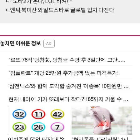
"도타2가 온다, LOL 비켜!!"
엔씨,북미산 와일드스타로 글로벌 입지 다진다
놓치면 아쉬운 정보
AD