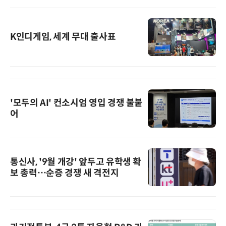
K인디게임, 세계 무대 출사표
'모두의 AI' 컨소시엄 영입 경쟁 불붙
어
통신사, '9월 개강' 앞두고 유학생 확
보 총력…순증 경쟁 새 격전지