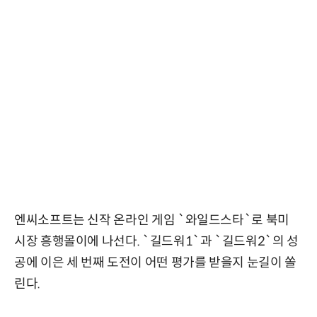
엔씨소프트는 신작 온라인 게임 `와일드스타`로 북미
시장 흥행몰이에 나선다. `길드워1`과 `길드워2`의 성
공에 이은 세 번째 도전이 어떤 평가를 받을지 눈길이 쏠
린다.