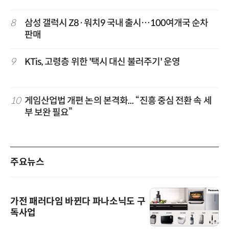
8
삼성 갤럭시 Z8·워치9 국내 출시…100여개국 순차
판매
9
KTis, 고령층 위한 '택시 대신 불러주기' 운영
10
게임산업법 개편 논의 본격화... “진흥 중심 전환 속 세
부 보완 필요”
주요뉴스
가전 패러다임 바뀐다 파나소닉도 구
독사업