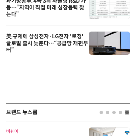
과기정통부, 4극 3특 자율형 R&D 가
동…“지역이 직접 미래 성장동력 찾
는다”
美 규제에 삼성전자·LG전자 '로청'
글로벌 출시 늦춘다…“공급망 재편부
터”
브랜드 뉴스룸
비쉐이