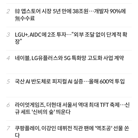
2
韓 앱스토어 시장 5년 만에 38조원…개발자 90%에
無수수료
3
LGU+, AIDC에 2조 투자…“외부 조달 없이 단계적 확
장”
4
네이블, LG유플러스와 5G 특화망 고도화 사업 계약
5
국산 AI 반도체로 피지컬 AI 실증…올해 600억 투입
6
라이엇게임즈, 더현대 서울서 역대 최대 TFT 축제…신
규 세트 '신비의 숲' 띄운다
7
쿠팡플레이, 이강인 데뷔전 직관 팬에 '역조공' 선물 쏜
다