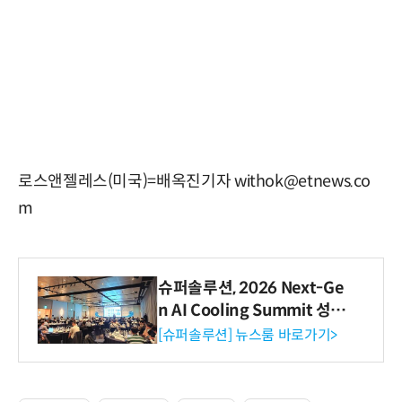
로스앤젤레스(미국)=배옥진기자 withok@etnews.co
m
슈퍼솔루션, 2026 Next-Ge
n AI Cooling Summit 성황
리 성료
[슈퍼솔루션] 뉴스룸 바로가기>