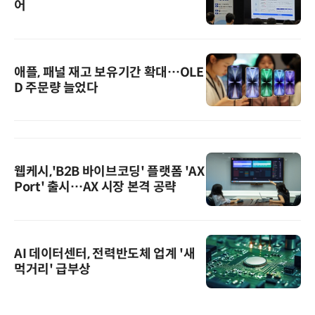
어
애플, 패널 재고 보유기간 확대…OLE
D 주문량 늘었다
웹케시,'B2B 바이브코딩' 플랫폼 'AX
Port' 출시…AX 시장 본격 공략
AI 데이터센터, 전력반도체 업계 '새
먹거리' 급부상