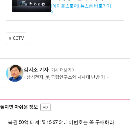
독점 판매 파트너십 체결
[에이블스토어] 뉴스룸 바로가기
>
CCTV
김시소 기자
기사 더보기
삼성전자, 美 국립연구소와 차세대 난방 기술 개발한다
놓치면 아쉬운 정보
AD