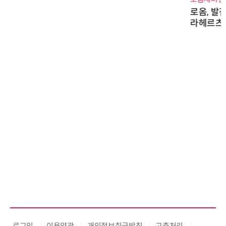
로옴, 발진 출력 4배 높인 2세대 테
라헤르츠파 발진 디바이스 개발
로그인
이용약관
개인정보취급방침
고충처리