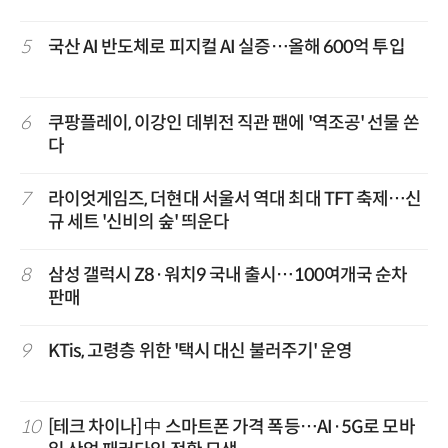
5
국산 AI 반도체로 피지컬 AI 실증…올해 600억 투입
6
쿠팡플레이, 이강인 데뷔전 직관 팬에 '역조공' 선물 쏜
다
7
라이엇게임즈, 더현대 서울서 역대 최대 TFT 축제…신
규 세트 '신비의 숲' 띄운다
8
삼성 갤럭시 Z8·워치9 국내 출시…100여개국 순차
판매
9
KTis, 고령층 위한 '택시 대신 불러주기' 운영
10
[테크 차이나] 中 스마트폰 가격 폭등…AI·5G로 모바