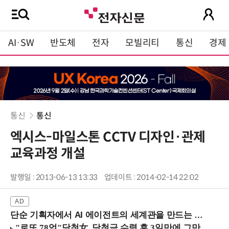
AI·SW
반도체
전자
모빌리티
통신
경제
통신
통신
엑시스-마일스톤 CCTV 디자인·관제
교육과정 개설
발행일 : 2013-06-13 13:33
업데이트 : 2014-02-14 22:02
단순 기획자에서 AI 에이전트의 세계관을 만드는 지식 설계자로.. (8/20 강남역)