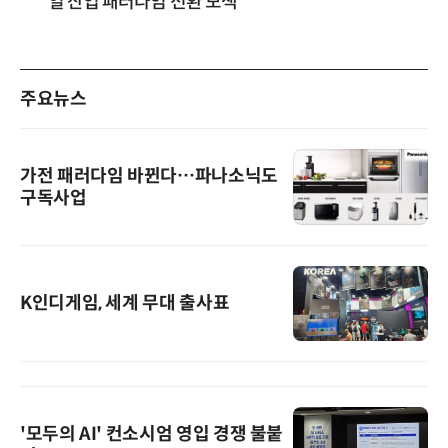
일 산업 패러다임 전환 모색
주요뉴스
가전 패러다임 바뀐다…파나소닉도
구독사업
K인디게임, 세계 무대 출사표
'모두의 AI' 컨소시엄 영입 경쟁 불붙