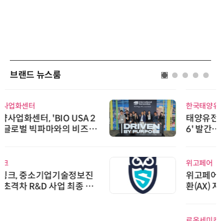
브랜드 뉴스룸
한국태양유전
태양유전, '안전·환경 보고서 202
6' 발간…2030년 SBT 수준 온실
가스 감축 추진
위고페어
위고페어, 서울AI허브 '2026 AI 전
환(AX) 지원사업' 컨소시엄 선정
로옴세미컨덕터코리아