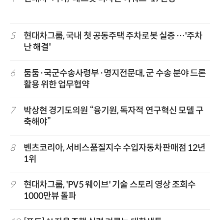
5
현대차그룹, 국내 첫 공동주택 주차로봇 실증 …'주차
난 해결'
6
둠둠·국군수송사령부·명지전문대, 군 수송 분야 드론
활용 위한 업무협약
7
박상현 경기도의원 “융기원, 독자적 연구혁신 모델 구
축해야”
8
벤츠코리아, 서비스품질지수 수입자동차판매점 12년
1위
9
현대차그룹, 'PV5 웨이브' 기술 스토리 영상 조회수
1000만뷰 돌파