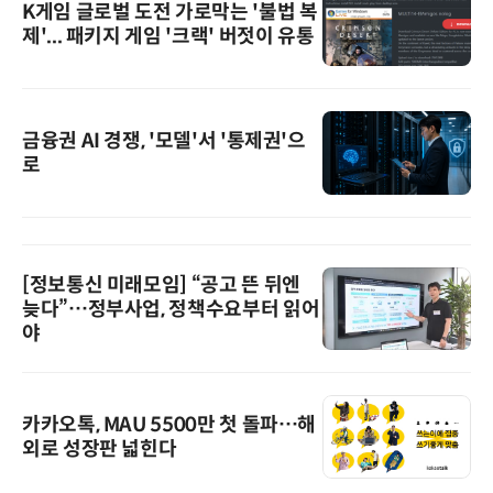
K게임 글로벌 도전 가로막는 '불법 복
제'... 패키지 게임 '크랙' 버젓이 유통
금융권 AI 경쟁, '모델'서 '통제권'으
로
[정보통신 미래모임] “공고 뜬 뒤엔
늦다”…정부사업, 정책수요부터 읽어
야
카카오톡, MAU 5500만 첫 돌파…해
외로 성장판 넓힌다