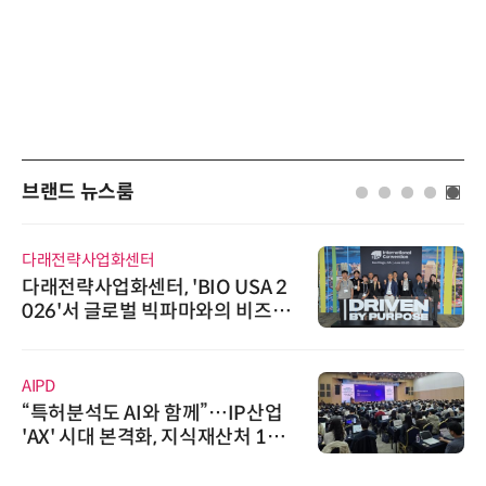
브랜드 뉴스룸
다래전략사업화센터
다래전략사업화센터, 'BIO USA 2
026'서 글로벌 빅파마와의 비즈니
스 미팅 지원…K-바이오 해외 진출
교두보 확보
AIPD
“특허분석도 AI와 함께”…IP산업
'AX' 시대 본격화, 지식재산처 1호
AI IP데이터분석사 탄생