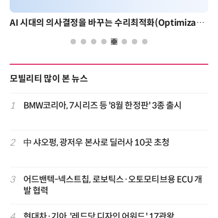
AI 시대의 의사결정을 바꾸는 수리최적화(Optimization): 실제 산업 적용 사례와 활용 전략
모빌리티 많이 본 뉴스
1
BMW코리아, 7시리즈 등 '8월 한정판' 3종 출시
2
中 샤오펑, 광저우 본사로 딜러사 10곳 초청
3
어드밴텍-넥스트칩, 로보틱스·오토모티브용 ECU 개
발 협력
4
현대차·기아, '레드닷 디자인 어워드' 17관왕