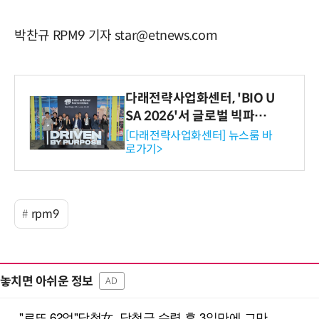
박찬규 RPM9 기자 star@etnews.com
다래전략사업화센터, 'BIO U
SA 2026'서 글로벌 빅파마
와의 비즈니스 미팅 지원…K
[다래전략사업화센터] 뉴스룸 바
로가기>
-바이오 해외 진출 교두보 확
보
rpm9
놓치면 아쉬운 정보
AD