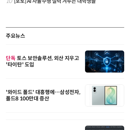
10
[포토] AI 자율주행 실력 겨루는 대학생들
주요뉴스
단독
토스 보안솔루션, 외산 지우고
'타이탄' 도입
'와이드 폴드' 대흥행에…삼성전자,
폴드8 100만대 증산