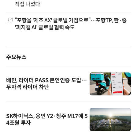
직접 나섰다
10
“포항을 '제조 AX' 글로벌 거점으로”…포항TP, 한·중
'피지컬 AI' 글로벌 협력 속도
주요뉴스
배민, 라이더 PASS 본인인증 도입…
무자격 라이더 차단
SK하이닉스, 용인 Y2·청주 M17에 5
4조원 투자