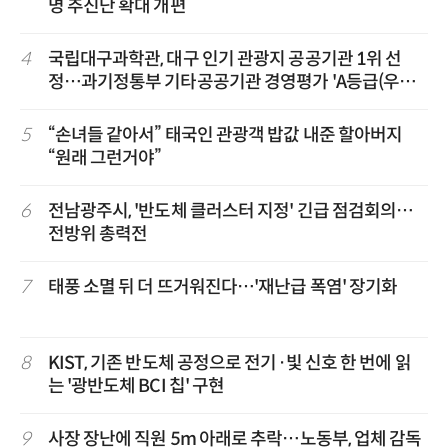
명 추진단 확대 개편
4
국립대구과학관, 대구 인기 관광지 공공기관 1위 선
정…과기정통부 기타공공기관 경영평가 'A등급(우수)'
겹경사
5
“손녀들 같아서” 태국인 관광객 밥값 내준 할아버지
“원래 그런거야”
6
전남광주시, '반도체 클러스터 지정' 긴급 점검회의…
전방위 총력전
7
태풍 소멸 뒤 더 뜨거워진다…'재난급 폭염' 장기화
8
KIST, 기존 반도체 공정으로 전기·빛 신호 한 번에 읽
는 '광반도체 BCI 칩' 구현
9
사장 장난에 직원 5m 아래로 추락…노동부, 업체 감독