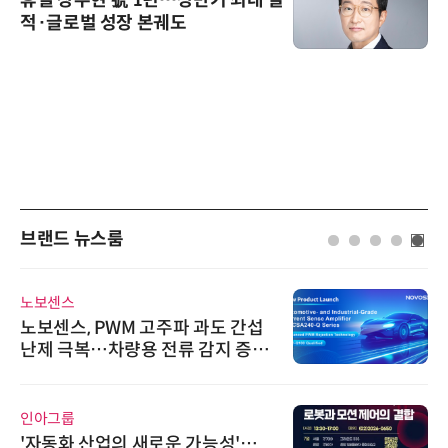
휴젤 장두현 號 1년…상반기 최대 실
적·글로벌 성장 본궤도
브랜드 뉴스룸
노보센스
노보센스, PWM 고주파 과도 간섭
난제 극복…차량용 전류 감지 증폭
기
인아그룹
'자동화 산업의 새로운 가능성'…