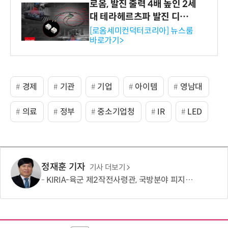
로옴, 발진 출력 4배 높인 2세
대 테라헤르츠파 발진 디바이
스 개발
[로옴세미컨덕터코리아] 뉴스룸
바로가기>
경제
기관
기업
아이템
영남대
의료
정부
중소기업청
IR
LED
정재훈 기자
기사 더보기
KIRIA-육군 제2작전사령관, 국방분야 피지컬 AI기반 로봇전환 확산 간담회