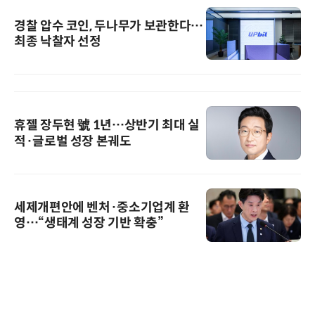
경찰 압수 코인, 두나무가 보관한다…
최종 낙찰자 선정
휴젤 장두현 號 1년…상반기 최대 실
적·글로벌 성장 본궤도
세제개편안에 벤처·중소기업계 환
영…“생태계 성장 기반 확충”