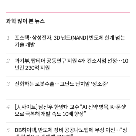
과학 많이 본 뉴스
1
포스텍·삼성전자, 3D 낸드(NAND) 반도체 한계 넘는
기술 개발
2
과기부, 탑티어 공동연구 지원 4개 컨소시엄 선정…10
년간 230억 지원
3
진화하는 로봇수술…고난도 난치암 '정조준'
4
[人사이트] 남진우 한양대 교수 “AI 신약 병목, K-문샷
으로 극복해 개발 속도 10배 향상”
5
DB하이텍, 반도체 장비 공공나노팹에 무상 이전…“상