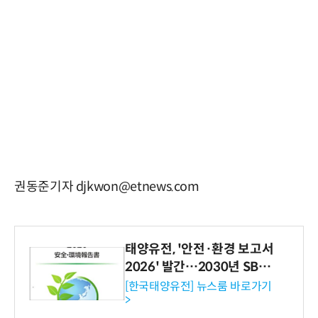
권동준기자 djkwon@etnews.com
태양유전, '안전·환경 보고서
2026' 발간…2030년 SBT
수준 온실가스 감축 추진
[한국태양유전] 뉴스룸 바로가기
>