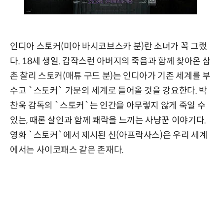
인디아 스토커(미아 바시코브스카 분)란 소녀가 꼭 그랬
다. 18세 생일. 갑작스런 아버지의 죽음과 함께 찾아온 삼
촌 찰리 스토커(매튜 구드 분)는 인디아가 기존 세계를 부
수고 `스토커` 가문의 세계로 들어올 것을 강요한다. 박
찬욱 감독의 `스토커`는 인간을 아무렇지 않게 죽일 수
있는, 때론 살인과 함께 쾌락을 느끼는 사냥꾼 이야기다.
영화 `스토커`에서 제시된 신(아프락사스)은 우리 세계
에서는 사이코패스 같은 존재다.