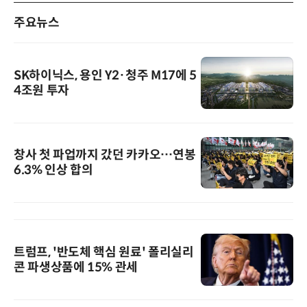
주요뉴스
SK하이닉스, 용인 Y2·청주 M17에 5
4조원 투자
창사 첫 파업까지 갔던 카카오…연봉
6.3% 인상 합의
트럼프, '반도체 핵심 원료' 폴리실리
콘 파생상품에 15% 관세