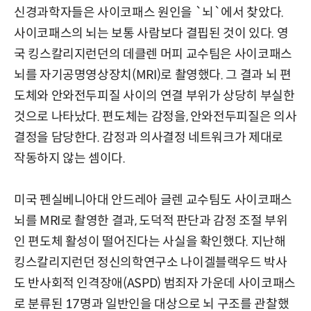
신경과학자들은 사이코패스 원인을 `뇌`에서 찾았다.
사이코패스의 뇌는 보통 사람보다 결핍된 것이 있다. 영
국 킹스칼리지런던의 데클렌 머피 교수팀은 사이코패스
뇌를 자기공명영상장치(MRI)로 촬영했다. 그 결과 뇌 편
도체와 안와전두피질 사이의 연결 부위가 상당히 부실한
것으로 나타났다. 편도체는 감정을, 안와전두피질은 의사
결정을 담당한다. 감정과 의사결정 네트워크가 제대로
작동하지 않는 셈이다.
미국 펜실베니아대 안드레아 글렌 교수팀도 사이코패스
뇌를 MRI로 촬영한 결과, 도덕적 판단과 감정 조절 부위
인 편도체 활성이 떨어진다는 사실을 확인했다. 지난해
킹스칼리지런던 정신의학연구소 나이겔블랙우드 박사
도 반사회적 인격장애(ASPD) 범죄자 가운데 사이코패스
로 분류된 17명과 일반인을 대상으로 뇌 구조를 관찰했