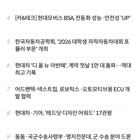
4
[카&테크] 현대모비스 BSA, 전동화 성능·안전성 'UP'
5
한국자동차공학회, '2026 대학생 자작자동차대회 포
뮬러 부문' 개최
6
현대차 '디 올 뉴 아반떼', 계약 첫날 1만 대 돌파…역대
최고 기록
7
어드밴텍-넥스트칩, 로보틱스·오토모티브용 ECU 개
발 협력
8
현대차·기아, '레드닷 디자인 어워드' 17관왕
9
둠둠·국군수송사령부·명지전문대, 군 수송 분야 드론