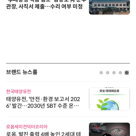
관장, 사직서 제출…수리 여부 미정
브랜드 뉴스룸
한국태양유전
태양유전, '안전·환경 보고서 202
6' 발간…2030년 SBT 수준 온실
가스 감축 추진
로옴세미컨덕터코리아
로옴, 발진 출력 4배 높인 2세대 테