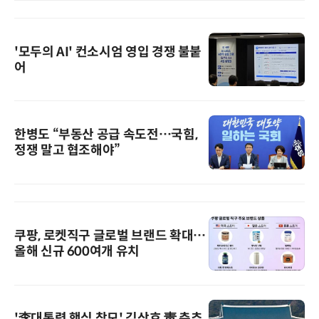
'모두의 AI' 컨소시엄 영입 경쟁 불붙
어
한병도 “부동산 공급 속도전…국힘,
정쟁 말고 협조해야”
쿠팡, 로켓직구 글로벌 브랜드 확대…
올해 신규 600여개 유치
'李대통령 핵심 참모' 김상호 靑 춘추