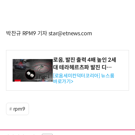
박찬규 RPM9 기자 star@etnews.com
로옴, 발진 출력 4배 높인 2세
대 테라헤르츠파 발진 디바이
스 개발
[로옴세미컨덕터코리아] 뉴스룸
바로가기>
rpm9