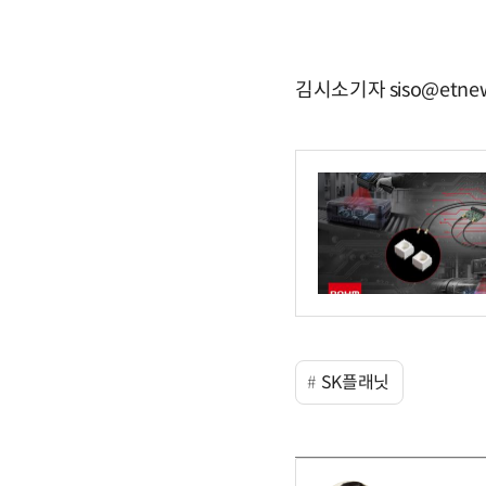
김시소기자 siso@etnew
SK플래닛