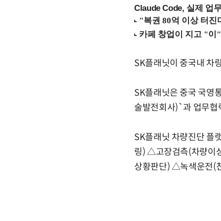
Claude Code, 실제 
SK플래닛이 중국내 차량
SK플래닛은 중국 국영
술발전회사)`과 업무협
SK플래닛 차량진단 플
링) △고장검측(차량이
상황판단) △녹색운전(친