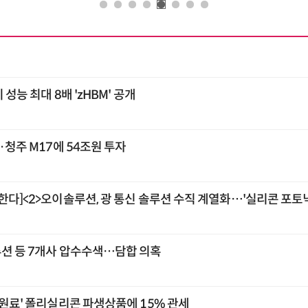
 성능 최대 8배 'zHBM' 공개
2·청주 M17에 54조원 투자
한다]<2>오이솔루션, 광 통신 솔루션 수직 계열화…'실리콘 포토닉
루션 등 7개사 압수수색…담합 의혹
 원료' 폴리실리콘 파생상품에 15% 관세