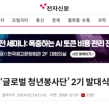
전자
모빌리티
통신
경제
플랫폼·유통
과학
‘글로벌 청년봉사단’ 2기 발대
업데이트 : 2014-02-14 21:41
지면 :
2008-12-29
23면