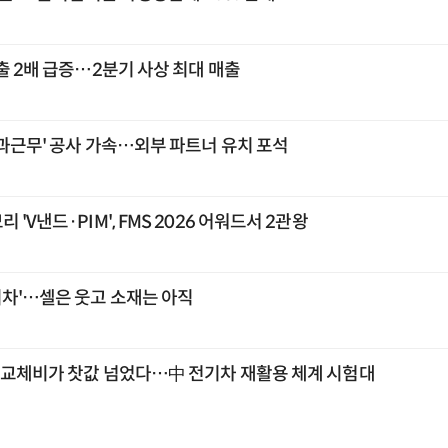
출 2배 급증…2분기 사상 최대 매출
초과근무' 공사 가속…외부 파트너 유치 포석
'V낸드·PIM', FMS 2026 어워드서 2관왕
시차'…셀은 웃고 소재는 아직
리 교체비가 찻값 넘었다…中 전기차 재활용 체계 시험대