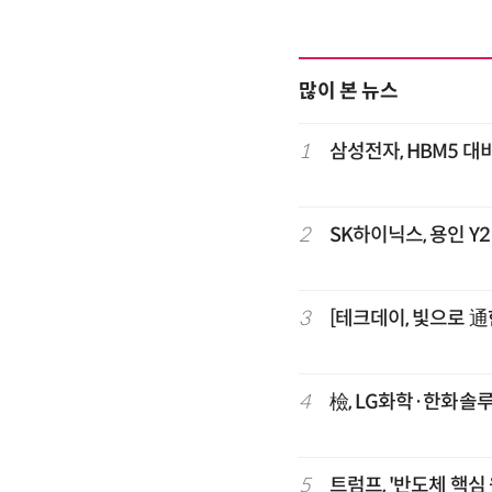
많이 본 뉴스
1
삼성전자, HBM5 대비
2
SK하이닉스, 용인 Y
3
[테크데이, 빛으로 通
4
檢, LG화학·한화솔
5
트럼프, '반도체 핵심