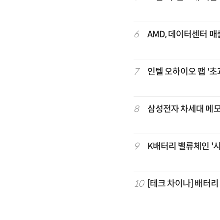
6
AMD, 데이터센터 매
7
인텔 오하이오 팹 '
8
삼성전자 차세대 메모리 
9
K배터리 밸류체인 '
10
[테크 차이나] 배터