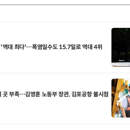
 '역대 최다'…폭염일수도 15.7일로 역대 4위
쉴 곳 부족…김영훈 노동부 장관, 김포공항 불시점