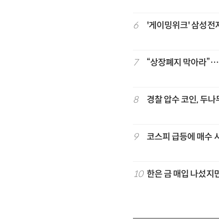
6
'게이밍위크' 삼성전자
7
“상장폐지 막아라”…중
8
경찰 압수 코인, 두
9
코스피 급등에 매수 
10
한은 금 매입 나섰지