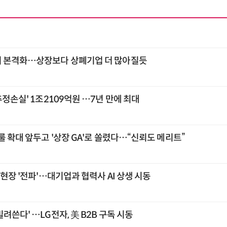
시 본격화…상장보다 상폐기업 더 많아질듯
추정손실' 1조2109억원 …7년 만에 최대
룰 확대 앞두고 '상장 GA'로 쏠렸다…“신뢰도 메리트”
조현장 '전파'…대기업과 협력사 AI 상생 시동
려쓴다' …LG전자, 美 B2B 구독 시동