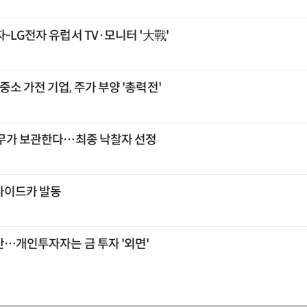
-LG전자 유럽서 TV·모니터 '大戰'
소 가전 기업, 주가 부양 '총력전'
나무가 보관한다…최종 낙찰자 선정
사이드카 발동
만…개인투자자는 금 투자 '외면'