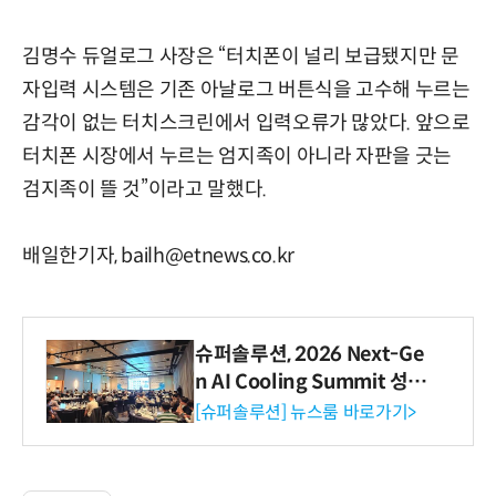
김명수 듀얼로그 사장은 “터치폰이 널리 보급됐지만 문
자입력 시스템은 기존 아날로그 버튼식을 고수해 누르는
감각이 없는 터치스크린에서 입력오류가 많았다. 앞으로
터치폰 시장에서 누르는 엄지족이 아니라 자판을 긋는
검지족이 뜰 것”이라고 말했다.
배일한기자, bailh@etnews.co.kr
슈퍼솔루션, 2026 Next-Ge
n AI Cooling Summit 성황
리 성료
[슈퍼솔루션] 뉴스룸 바로가기>