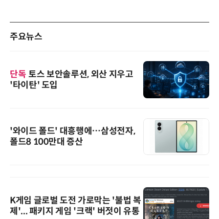
주요뉴스
단독
토스 보안솔루션, 외산 지우고
'타이탄' 도입
'와이드 폴드' 대흥행에…삼성전자,
폴드8 100만대 증산
K게임 글로벌 도전 가로막는 '불법 복
제'... 패키지 게임 '크랙' 버젓이 유통