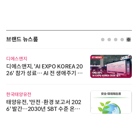
브랜드 뉴스룸
디에스앤지
디에스앤지, 'AI EXPO KOREA 20
26' 참가 성료… AI 전 생애주기 아
우르는 통합 솔루션 선봬
한국태양유전
태양유전, '안전·환경 보고서 202
6' 발간…2030년 SBT 수준 온실
가스 감축 추진