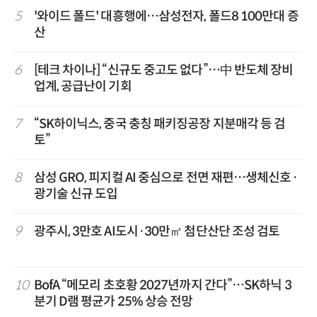
5
'와이드 폴드' 대흥행에…삼성전자, 폴드8 100만대 증
산
6
[테크 차이나] “신규도 중고도 없다”…中 반도체 장비
업계, 공급난이 기회
7
“SK하이닉스, 중국 충칭 패키징공장 지분매각 등 검
토”
8
삼성 GRO, 피지컬 AI 중심으로 전면 재편…생체신호·
광기술 신규 도입
9
광주시, 3만호 AI도시·30만㎡ 첨단산단 조성 검토
10
BofA “메모리 초호황 2027년까지 간다”…SK하닉 3
분기 D램 평균가 25% 상승 전망