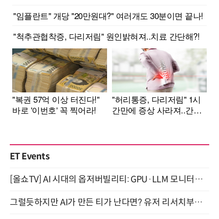
ET Events
[올쇼TV] AI 시대의 옵저버빌리티: GPU·LLM 모니터링부터 AI 기반 장애 대응까지 (8/11 생방송)
그럴듯하지만 AI가 만든 티가 난다면? 유저 리서치부터 배포까지! (9/15)