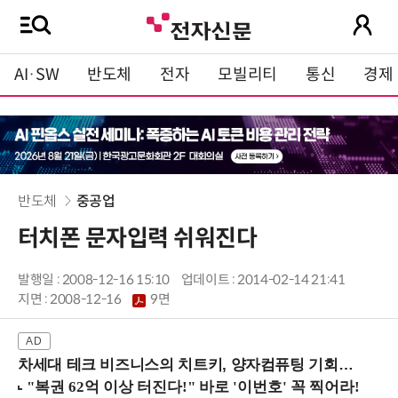
AI·SW
반도체
전자
모빌리티
통신
경제
반도체
중공업
터치폰 문자입력 쉬워진다
발행일 : 2008-12-16 15:10
업데이트 : 2014-02-14 21:41
지면 :
2008-12-16
9면
차세대 테크 비즈니스의 치트키, 양자컴퓨팅 기회를 선점하라! (8/28 강남역)