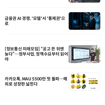
금융권 AI 경쟁, '모델'서 '통제권'으
로
[정보통신 미래모임] “공고 뜬 뒤엔
늦다”…정부사업, 정책수요부터 읽어
야
카카오톡, MAU 5500만 첫 돌파…해
외로 성장판 넓힌다