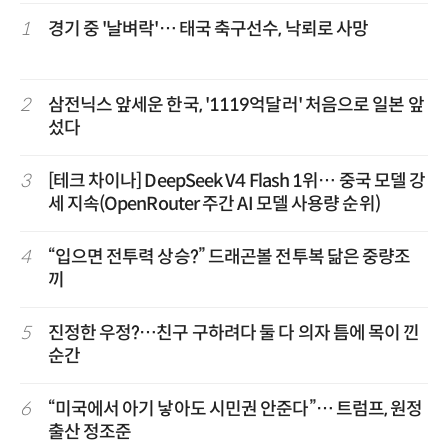
1
경기 중 '날벼락'… 태국 축구선수, 낙뢰로 사망
2
삼전닉스 앞세운 한국, '1119억달러' 처음으로 일본 앞
섰다
3
[테크 차이나] DeepSeek V4 Flash 1위… 중국 모델 강
세 지속(OpenRouter 주간 AI 모델 사용량 순위)
4
“입으면 전투력 상승?” 드래곤볼 전투복 닮은 중량조
끼
5
진정한 우정?…친구 구하려다 둘 다 의자 틈에 목이 낀
순간
6
“미국에서 아기 낳아도 시민권 안준다”… 트럼프, 원정
출산 정조준