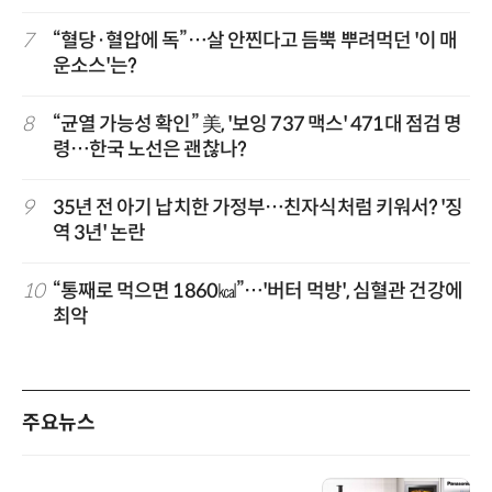
7
“혈당·혈압에 독”…살 안찐다고 듬뿍 뿌려먹던 '이 매
운소스'는?
8
“균열 가능성 확인” 美, '보잉 737 맥스' 471대 점검 명
령…한국 노선은 괜찮나?
9
35년 전 아기 납치한 가정부…친자식처럼 키워서? '징
역 3년' 논란
10
“통째로 먹으면 1860㎉”…'버터 먹방', 심혈관 건강에
최악
주요뉴스