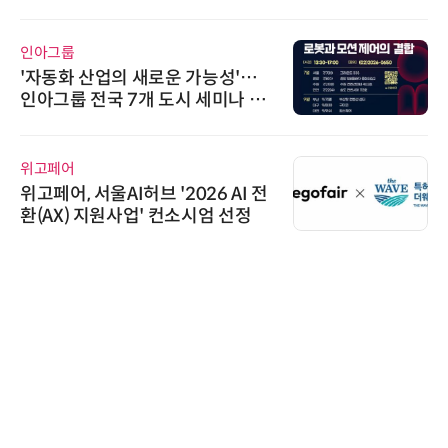
인아그룹
'자동화 산업의 새로운 가능성'…
인아그룹 전국 7개 도시 세미나 페
어 개최
위고페어
위고페어, 서울AI허브 '2026 AI 전
환(AX) 지원사업' 컨소시엄 선정