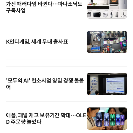
가전 패러다임 바뀐다…파나소닉도
구독사업
K인디게임, 세계 무대 출사표
'모두의 AI' 컨소시엄 영입 경쟁 불붙
어
애플, 패널 재고 보유기간 확대…OLE
D 주문량 늘었다