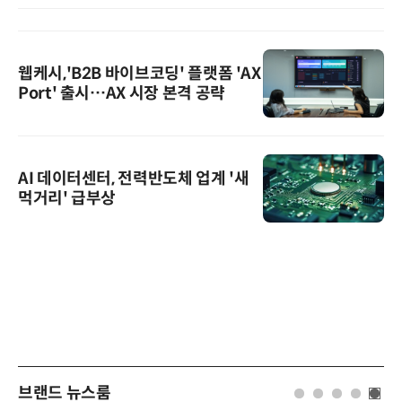
웹케시,'B2B 바이브코딩' 플랫폼 'AX
Port' 출시…AX 시장 본격 공략
AI 데이터센터, 전력반도체 업계 '새
먹거리' 급부상
브랜드 뉴스룸