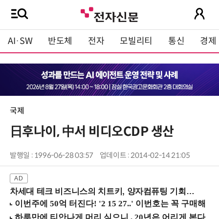
AI·SW
반도체
전자
모빌리티
통신
경제
국제
日후나이, 中서 비디오CDP 생산
발행일 : 1996-06-28 03:57
업데이트 : 2014-02-14 21:05
차세대 테크 비즈니스의 치트키, 양자컴퓨팅 기회를 선점하라! (8/28 강남역)