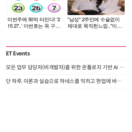
ET Events
모든 업무 담당자(비개발자)를 위한 온톨로지 기반 AI 지식체계 설계 1-day 워크숍 8월 20일 개최
단 하루, 이론과 실습으로 하네스를 익히고 현업에 바로 쓰는 핸즈온 워크숍 (8/20)