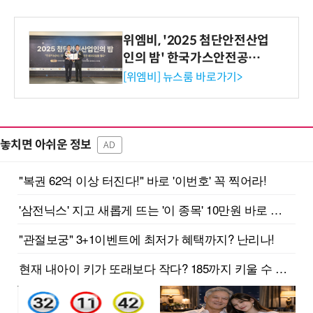
위엠비, '2025 첨단안전산업
인의 밤' 한국가스안전공사
사장상 수상
[위엠비] 뉴스룸 바로가기>
놓치면 아쉬운 정보
AD