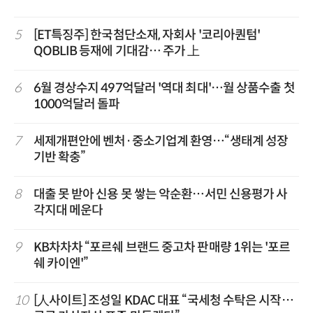
5
[ET특징주] 한국첨단소재, 자회사 '코리아퀀텀'
QOBLIB 등재에 기대감… 주가 上
6
6월 경상수지 497억달러 '역대 최대'…월 상품수출 첫
1000억달러 돌파
7
세제개편안에 벤처·중소기업계 환영…“생태계 성장
기반 확충”
8
대출 못 받아 신용 못 쌓는 악순환…서민 신용평가 사
각지대 메운다
9
KB차차차 “포르쉐 브랜드 중고차 판매량 1위는 '포르
쉐 카이엔'”
10
[人사이트] 조성일 KDAC 대표 “국세청 수탁은 시작…