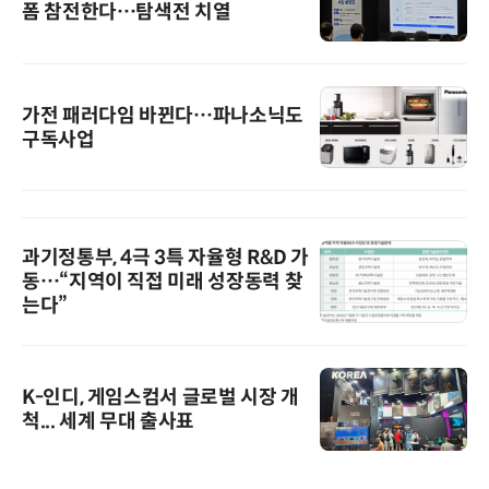
폼 참전한다…탐색전 치열
가전 패러다임 바뀐다…파나소닉도
구독사업
과기정통부, 4극 3특 자율형 R&D 가
동…“지역이 직접 미래 성장동력 찾
는다”
K-인디, 게임스컴서 글로벌 시장 개
척... 세계 무대 출사표