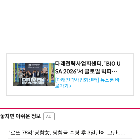
다래전략사업화센터, 'BIO U
SA 2026'서 글로벌 빅파마
와의 비즈니스 미팅 지원…K
[다래전략사업화센터] 뉴스룸 바
로가기>
-바이오 해외 진출 교두보 확
보
놓치면 아쉬운 정보
AD