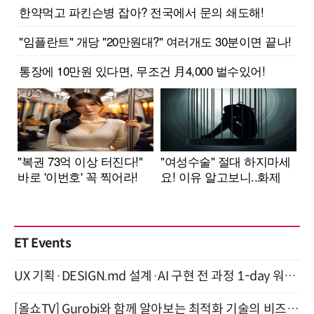
ET Events
UX 기획·DESIGN.md 설계·AI 구현 전 과정 1-day 워크숍 with Claude Code·Codex 9월 15일 개최
[올쇼TV] Gurobi와 함께 알아보는 최적화 기술의 비즈니스 활용 (8월 20일 생방송)