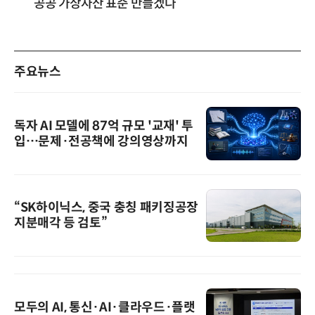
공공 가상자산 표준 만들겠다”
주요뉴스
독자 AI 모델에 87억 규모 '교재' 투
입…문제·전공책에 강의영상까지
“SK하이닉스, 중국 충칭 패키징공장
지분매각 등 검토”
모두의 AI, 통신·AI·클라우드·플랫