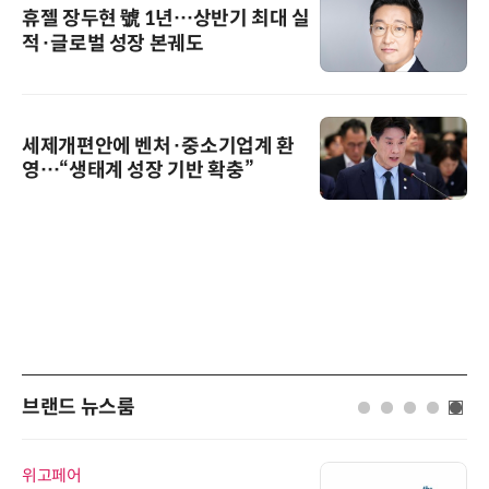
휴젤 장두현 號 1년…상반기 최대 실
적·글로벌 성장 본궤도
세제개편안에 벤처·중소기업계 환
영…“생태계 성장 기반 확충”
브랜드 뉴스룸
위고페어