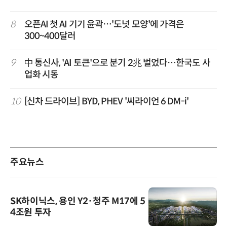
8
오픈AI 첫 AI 기기 윤곽…'도넛 모양'에 가격은
300~400달러
9
中 통신사, 'AI 토큰'으로 분기 2兆 벌었다…한국도 사
업화 시동
10
[신차 드라이브] BYD, PHEV '씨라이언 6 DM-i'
주요뉴스
SK하이닉스, 용인 Y2·청주 M17에 5
4조원 투자