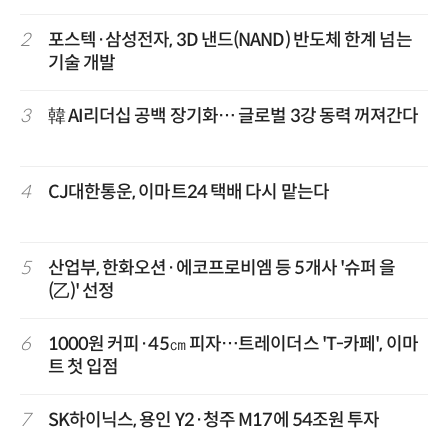
2
포스텍·삼성전자, 3D 낸드(NAND) 반도체 한계 넘는
기술 개발
3
韓 AI리더십 공백 장기화… 글로벌 3강 동력 꺼져간다
4
CJ대한통운, 이마트24 택배 다시 맡는다
5
산업부, 한화오션·에코프로비엠 등 5개사 '슈퍼 을
(乙)' 선정
6
1000원 커피·45㎝ 피자…트레이더스 'T-카페', 이마
트 첫 입점
7
SK하이닉스, 용인 Y2·청주 M17에 54조원 투자