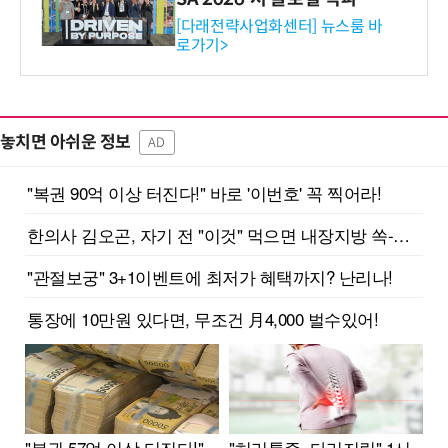
와의 비즈니스 미팅 지원…K
[다래전략사업화센터] 뉴스룸 바
로가기>
-바이오 해외 진출 교두보 확
보
놓치면 아쉬운 정보
AD