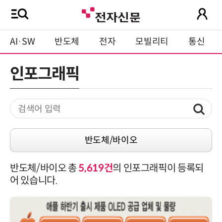
AI·SW
반도체
전자
모빌리티
통신
인포그래픽
반도체/바이오
반도체/바이오 총
5,619건
의 인포그래픽이 등록되
어 있습니다.