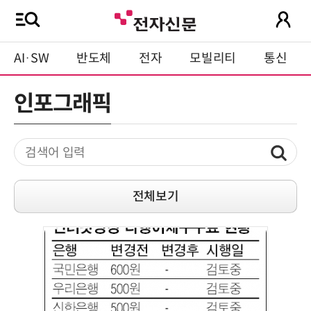
AI·SW
반도체
전자
모빌리티
통신
인포그래픽
전체보기