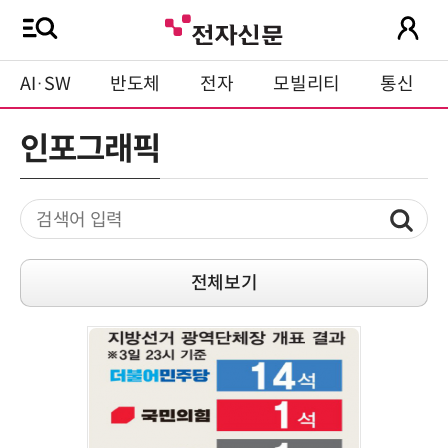
AI·SW
반도체
전자
모빌리티
통신
인포그래픽
전체보기