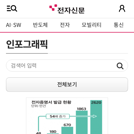
AI·SW
반도체
전자
모빌리티
통신
인포그래픽
전체보기