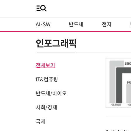
AI·SW
반도체
전자
인포그래픽
전체보기
IT&컴퓨팅
반도체/바이오
사회/경제
국제