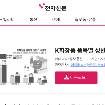
모빌리티
통신
경제
플랫폼·유통
K화장품 품목별 상
카테고리 : 정보통신
지면 : 2
관련기사 :
[데이터뉴스]상반기 K뷰
다운로드