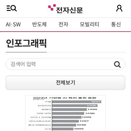
AI·SW
반도체
전자
모빌리티
통신
인포그래픽
전체보기