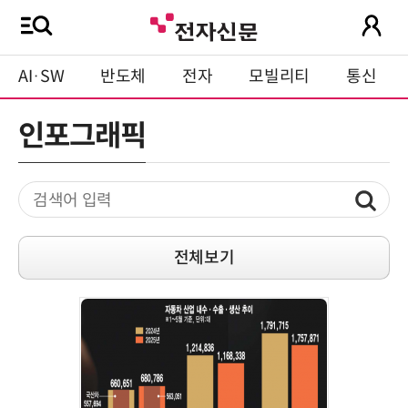
AI·SW
반도체
전자
모빌리티
통신
인포그래픽
전체보기