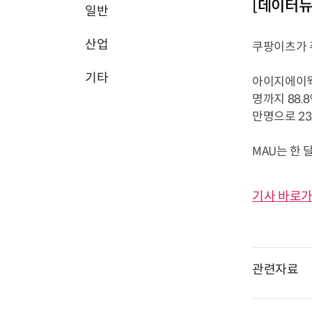
[데이터뉴
일반
산업
쿠팡이츠가 
기타
아이지에이웍
명까지 88.
만명으로 23
MAU는 한 달
기사 바로가
관련자료