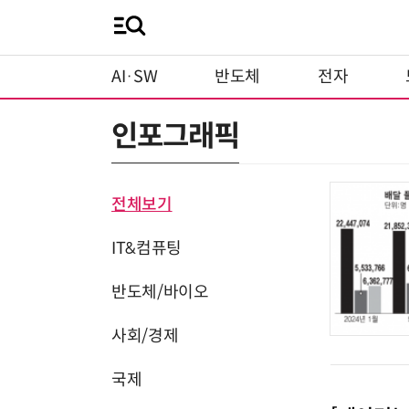
AI·SW
반도체
전자
인포그래픽
전체보기
IT&컴퓨팅
반도체/바이오
사회/경제
국제