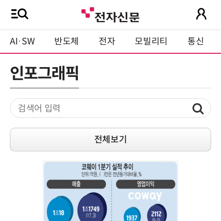
AI·SW
반도체
전자
모빌리티
통신
인포그래픽
전체보기