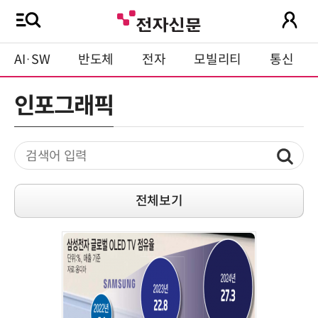
AI·SW
반도체
전자
모빌리티
통신
인포그래픽
전체보기