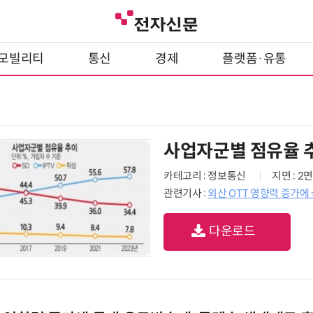
모빌리티
통신
경제
플랫폼·유통
사업자군별 점유율 
카테고리 : 정보통신
지면 : 2면
관련기사 :
외산 OTT 영향력 증가에
다운로드