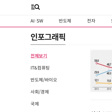
AI·SW
반도체
전자
인포그래픽
전체보기
IT&컴퓨팅
반도체/바이오
사회/경제
국제