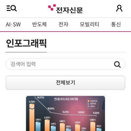
AI·SW
반도체
전자
모빌리티
통신
인포그래픽
전체보기