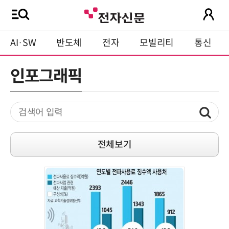
AI·SW
반도체
전자
모빌리티
통신
인포그래픽
전체보기