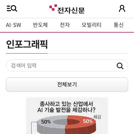
AI·SW
반도체
전자
모빌리티
통신
인포그래픽
전체보기