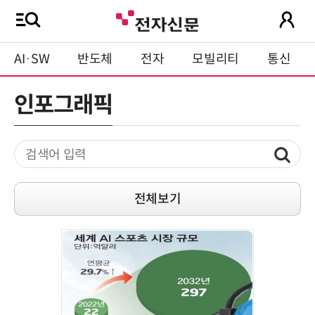
AI·SW
반도체
전자
모빌리티
통신
인포그래픽
전체보기