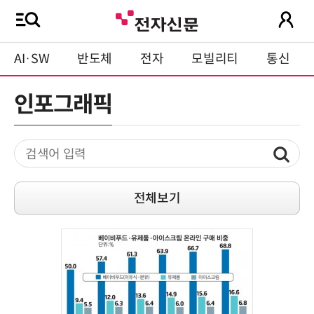
AI·SW
반도체
전자
모빌리티
통신
인포그래픽
전체보기