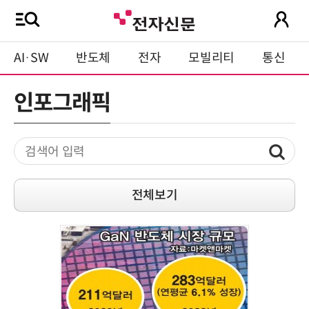
AI·SW
반도체
전자
모빌리티
통신
인포그래픽
전체보기