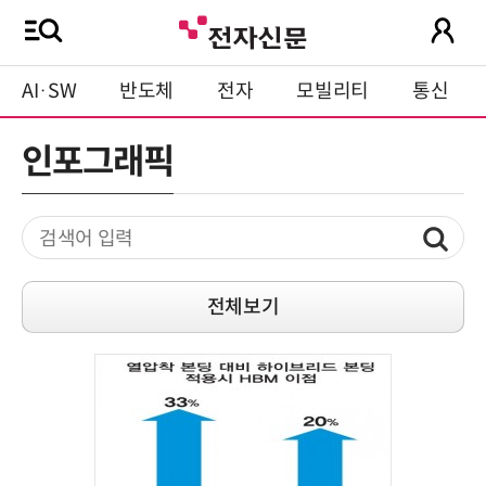
AI·SW
반도체
전자
모빌리티
통신
인포그래픽
전체보기