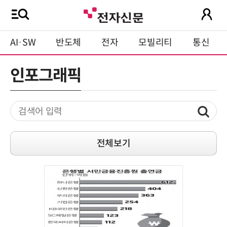
AI·SW
반도체
전자
모빌리티
통신
인포그래픽
전체보기