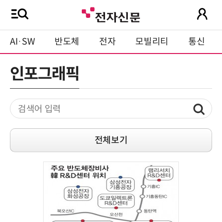
AI·SW
반도체
전자
모빌리티
통신
인포그래픽
전체보기