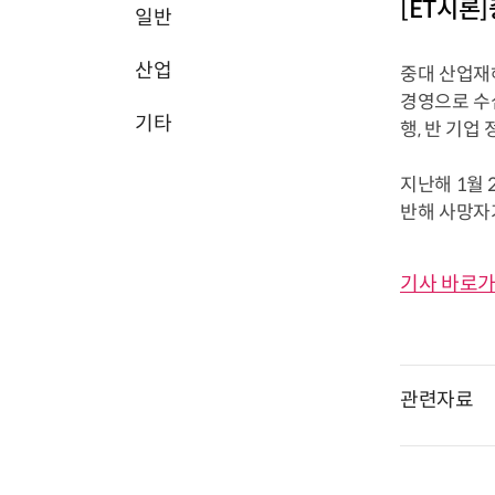
[ET시론
일반
산업
중대 산업재
경영으로 수
기타
행, 반 기업
지난해 1월
반해 사망자가
기사 바로가
관련자료