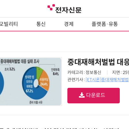
모빌리티
통신
경제
플랫폼·유통
중대재해처벌법 대응
카테고리 : 정보통신
지면 : 2
관련기사 :
[ET시론]중대재해처벌법,
다운로드