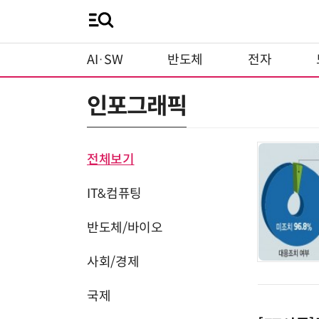
AI·SW
반도체
전자
인포그래픽
전체보기
IT&컴퓨팅
반도체/바이오
사회/경제
국제