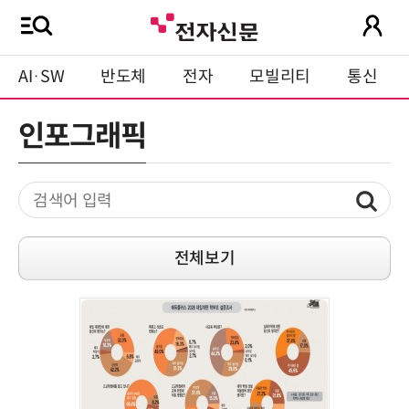
AI·SW
반도체
전자
모빌리티
통신
인포그래픽
전체보기