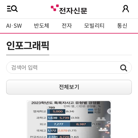
AI·SW
반도체
전자
모빌리티
통신
인포그래픽
전체보기