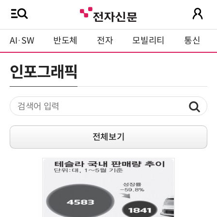
AI·SW
반도체
전자
모빌리티
통신
인포그래픽
전체보기