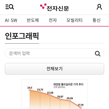
AI·SW
반도체
전자
모빌리티
통신
인포그래픽
전체보기