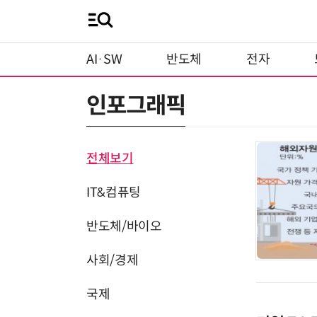
AI·SW
반도체
전자
인포그래픽
전체보기
IT&컴퓨팅
반도체/바이오
사회/경제
국제