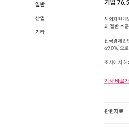
기업 76
일반
산업
해외자원개발 
의 절반 수
기타
전국경제인연합
69.0%)으
조사에서 해외
기사 바로가
관련자료