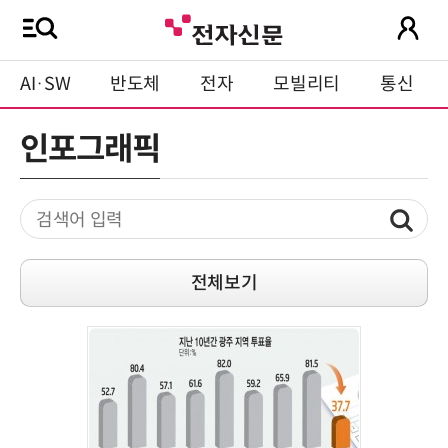
AI·SW
반도체
전자
모빌리티
통신
인포그래픽
전체보기