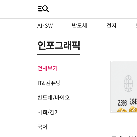
AI·SW
반도체
전자
인포그래픽
전체보기
IT&컴퓨팅
반도체/바이오
사회/경제
국제