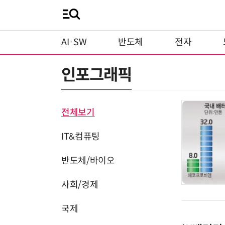
AI·SW
반도체
전자
인포그래픽
전체보기
IT&컴퓨팅
반도체/바이오
사회/경제
국제