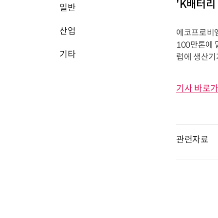
'K배터리
일반
산업
에코프로비엠
100만톤에 
기타
럽에 생산기
기사 바로가
관련자료