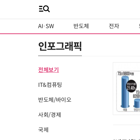
AI·SW
반도체
전자
인포그래픽
전체보기
IT&컴퓨팅
반도체/바이오
사회/경제
국제