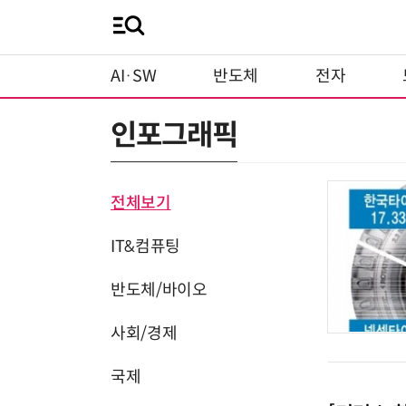
AI·SW
반도체
전자
인포그래픽
전체보기
IT&컴퓨팅
반도체/바이오
사회/경제
국제