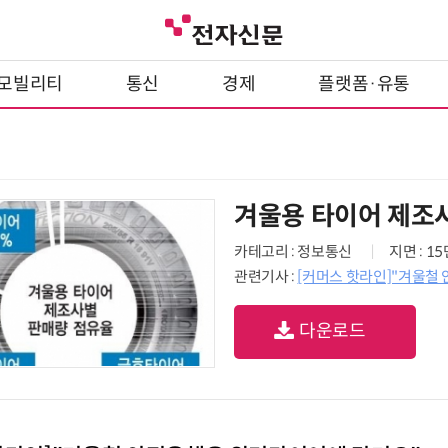
모빌리티
통신
경제
플랫폼·유통
겨울용 타이어 제조
카테고리 : 정보통신
지면 : 1
관련기사 :
[커머스 핫라인]"겨울철
다운로드